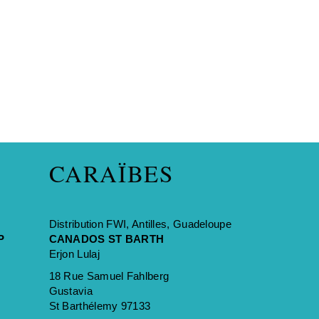
CARAÏBES
Distribution FWI, Antilles, Guadeloupe
P
CANADOS ST BARTH
Erjon Lulaj
18 Rue Samuel Fahlberg
Gustavia
St Barthélemy 97133