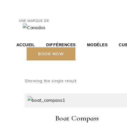
Skip
to
the
HERITAGE
content
UNE MARQUE DE
HERITAGE
HERITAGE
AND YAC
ACCUEIL
DIFFÉRENCES
MODÈLES
CUS
BOOK NOW
HERITAGE 36′ BR
HERITAG
HERITAGE 46′ COUPÉ
HERITAG
HERITAGE 67′ COUPÉ
Showing the single result
AND YACHT
Boat Compass