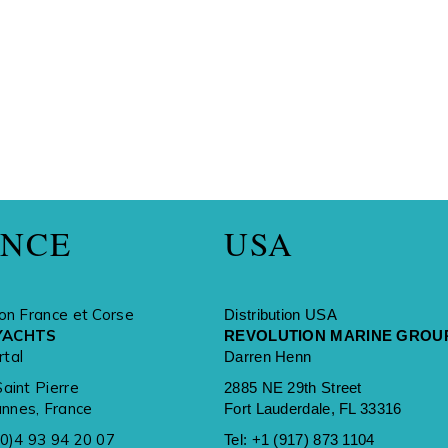
ANCE
USA
ion France et Corse
Distribution USA
YACHTS
REVOLUTION MARINE GROU
rtal
Darren Henn
Saint Pierre
2885 NE 29th Street
nnes, France
Fort Lauderdale, FL 33316
(0)4 93 94 20 07
Tel:
+1 (917) 873 1104