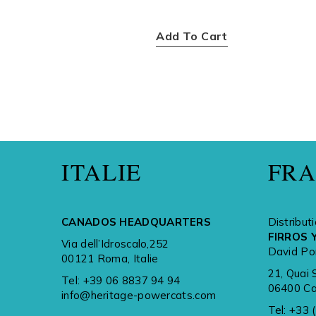
$
399.00
Add To Cart
ITALIE
FR
CANADOS HEADQUARTERS
Distribut
FIRROS 
Via dell’Idroscalo,252
David Po
00121 Roma, Italie
21, Quai 
Tel:
+39 06 8837 94 94
06400 Ca
info@heritage-powercats.com
Tel:
+33 