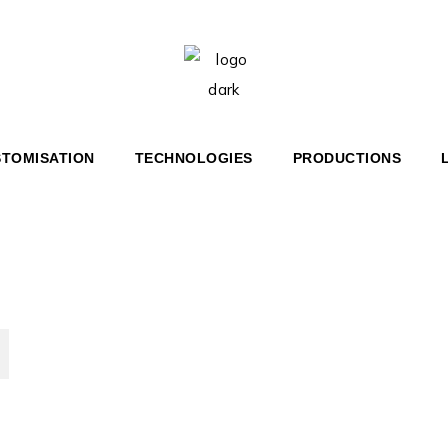
 36′ BR
HERITAGE 36′
 46′ COUPÉ
HERITAGE 67′
 67′ COUPÉ
Home
Mediterranean
HT
TOMISATION
TECHNOLOGIES
PRODUCTIONS
E 36′
E 67′