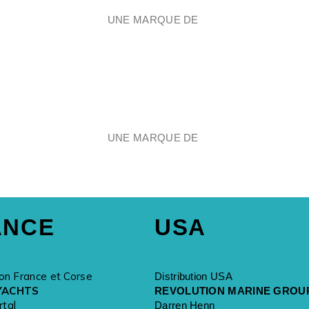
UNE MARQUE DE
UNE MARQUE DE
ANCE
USA
ion France et Corse
Distribution USA
YACHTS
REVOLUTION MARINE GROU
rtal
Darren Henn