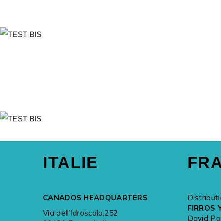
ITALIE
FR
CANADOS HEADQUARTERS
Distribut
FIRROS 
Via dell’Idroscalo,252
David Po