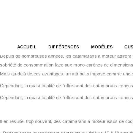
HERITAGE 
HERITAGE
Le catamaran à moteur : une évidence… trop souvent sous-exploi
HERITAGE
AND YAC
ACCUEIL
DIFFÉRENCES
MODÈLES
CUS
Depuis de nombreuses années, les catamarans à moteur attirent u
HERITAGE 36′ BR
HERITAG
sobriété de consommation
face aux mono-carènes de dimension
Mais au-delà de ces avantages, un attribut s’impose comme une si
HERITAGE 46′ COUPÉ
HERITAG
HERITAGE 67′ COUPÉ
Cependant, la quasi-totalité de l’offre sont des catamarans conçus
AND YACHT
Cependant, la quasi-totalité de l’offre sont des catamarans conçus
Il en résulte, trop souvent, des catamarans à moteur issus de coqu