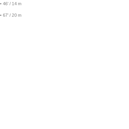
•
46’ / 14 m
•
67’ / 20 m