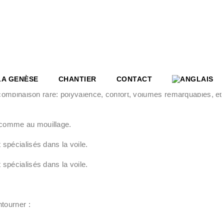
LA GENÈSE
CHANTIER
CONTACT
ombinaison rare: polyvalence, confort, volumes remarquables, et
r comme au mouillage.
 spécialisés dans la voile.
 spécialisés dans la voile.
ntourner :