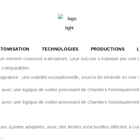
36′ BR
HERITAGE 36′
 46′ COUPÉ
HERITAGE 67′
tée.
 67′ COUPÉ
HT
TOMISATION
TECHNOLOGIES
PRODUCTIONS
n nombre croissant d’amateurs. Leur succès s’explique par une c
E 36′
s comparables.
gnature : une stabilité exceptionnelle, source de sérénité en me
E 67′
 avec une logique de voilier provenant de chantiers historiquement
 avec une logique de voilier provenant de chantiers historiquement
es à peine adaptées, avec des limites structurelles difficiles à co