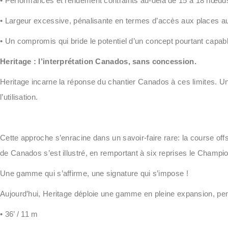
•
Performances et rendement contraints au-delà de 15 à 18 nœuds
•
Largeur excessive, pénalisante en termes d’accès aux places au
•
Un compromis qui bride le potentiel d’un concept pourtant capabl
Heritage : l’interprétation Canados, sans concession.
Heritage incarne la réponse du chantier Canados à ces limites. Une 
l’utilisation.
Cette approche s’enracine dans un savoir-faire rare: la course offsh
de Canados s’est illustré, en remportant à six reprises le Champ
Une gamme qui s’affirme, une signature qui s’impose !
Aujourd’hui, Heritage déploie une gamme en pleine expansion, pensé
•
36’ / 11 m