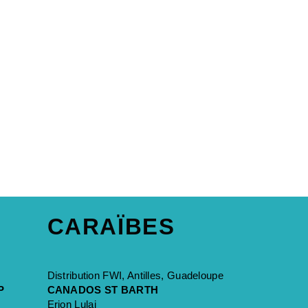
CARAÏBES
Distribution FWI, Antilles, Guadeloupe
P
CANADOS ST BARTH
Erjon Lulaj